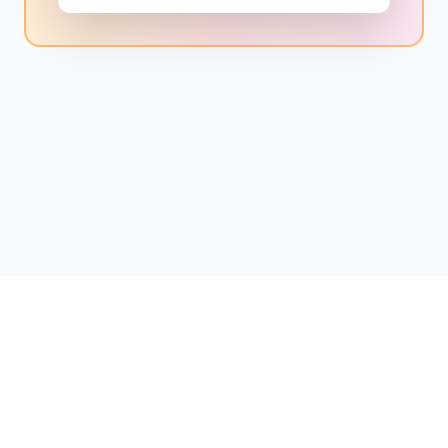
📚 Centrum Pomocy (FAQ)
💬 Formularz kontaktowy
🛍️ Sklep Online
🌐 Fundacja Wyczyn