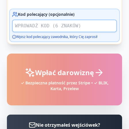
Kod polecający (opcjonalnie)
Wpisz kod polecający zawodnika, który Cię zaprosił
Wpłać darowiznę
✓ Bezpieczna płatność przez Stripe • ✓ BLIK,
Karta, Przelew
Nie otrzymałeś wejściówek?