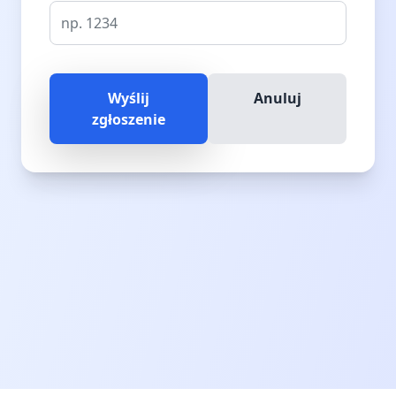
Wyślij
Anuluj
zgłoszenie